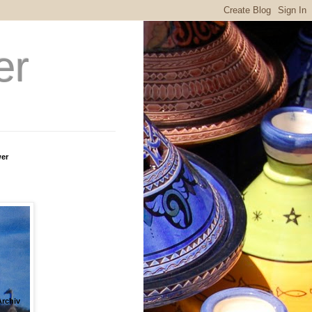
er
wer
Archiv