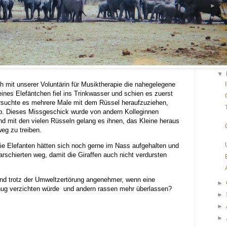
►
20
►
20
►
20
►
20
▼
20
►
▼
h mit unserer Voluntärin für Musiktherapie die nahegelegene
ines Elefäntchen fiel ins Trinkwasser und schien es zuerst
rsuchte es mehrere Male mit dem Rüssel heraufzuziehen,
ab. Dieses Missgeschick wurde von andern Kolleginnen
und mit den vielen Rüsseln gelang es ihnen, das Kleine heraus
eg zu treiben.
ie Elefanten hätten sich noch gerne im Nass aufgehalten und
arschierten weg, damit die Giraffen auch nicht verdursten
nd trotz der Umweltzertörung angenehmer, wenn eine
►
ug verzichten würde und andern rassen mehr überlassen?
►
►
►