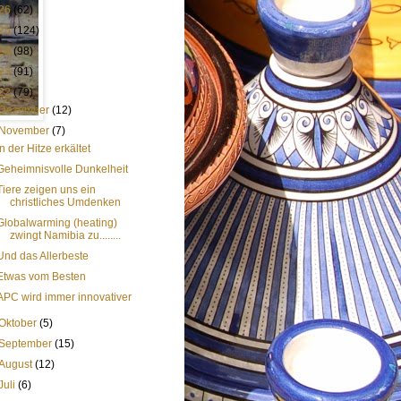
26
(62)
25
(124)
24
(98)
23
(91)
22
(79)
Dezember
(12)
November
(7)
In der Hitze erkältet
Geheimnisvolle Dunkelheit
Tiere zeigen uns ein
christliches Umdenken
Globalwarming (heating)
zwingt Namibia zu........
Und das Allerbeste
Etwas vom Besten
APC wird immer innovativer
Oktober
(5)
September
(15)
August
(12)
Juli
(6)